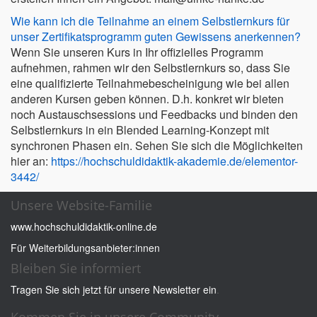
Wie kann ich die Teilnahme an einem Selbstlernkurs für
unser Zertifikatsprogramm guten Gewissens anerkennen?
Wenn Sie unseren Kurs in Ihr offizielles Programm
aufnehmen, rahmen wir den Selbstlernkurs so, dass Sie
eine qualifizierte Teilnahmebescheinigung wie bei allen
anderen Kursen geben können. D.h. konkret wir bieten
noch Austauschsessions und Feedbacks und binden den
Selbstlernkurs in ein Blended Learning-Konzept mit
synchronen Phasen ein. Sehen Sie sich die Möglichkeiten
hier an:
https://hochschuldidaktik-akademie.de/elementor-
3442/
Unsere Website-Familie
www.hochschuldidaktik-online.de
Für Weiterbildungsanbieter:innen
Bleiben Sie informiert
Tragen Sie sich jetzt für unsere Newsletter ein
.