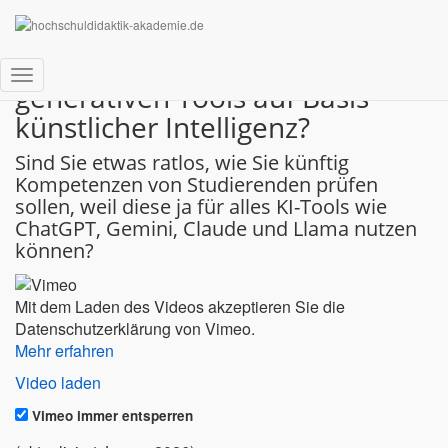
Ist die Hausarbeit wirklich tot?
Wie prüfen wir in einer Welt mit
generativen Tools auf Basis
Navigation
umschalten
künstlicher Intelligenz?
Sind Sie etwas ratlos, wie Sie künftig
Kompetenzen von Studierenden prüfen
sollen, weil diese ja für alles KI-Tools wie
ChatGPT, Gemini, Claude und Llama nutzen
können?
Mit dem Laden des Videos akzeptieren Sie die
Datenschutzerklärung von Vimeo.
Mehr erfahren
Video laden
Vimeo immer entsperren