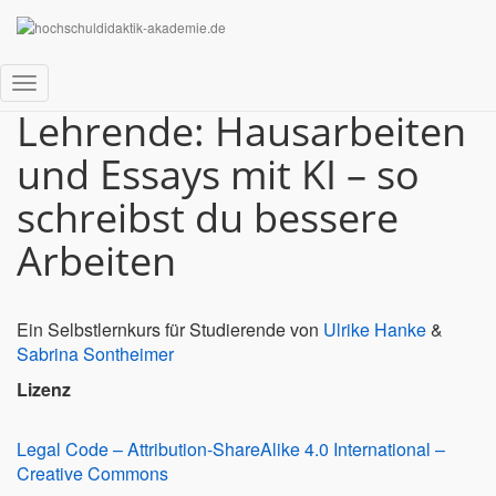
Selbstlernkurs für
Studierende und
Navigation
Lehrende: Hausarbeiten
umschalten
und Essays mit KI – so
schreibst du bessere
Arbeiten
Ein Selbstlernkurs für Studierende von
Ulrike Hanke
&
Sabrina Sontheimer
Lizenz
Legal Code – Attribution-ShareAlike 4.0 International –
Creative Commons